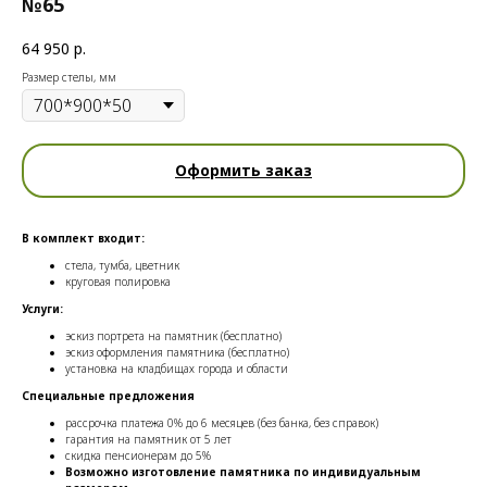
№65
64 950
р.
Размер стелы, мм
Оформить заказ
В комплект входит:
стела, тумба, цветник
круговая полировка
Услуги:
эскиз портрета на памятник (бесплатно)
эскиз оформления памятника (бесплатно)
установка на кладбищах города и области
Специальные предложения
рассрочка платежа 0% до 6 месяцев (без банка, без справок)
гарантия на памятник от 5 лет
скидка пенсионерам до 5%
Возможно изготовление памятника по индивидуальным