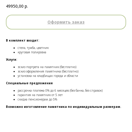
49950,00
р.
Оформить заказ
В комплект входит:
стела, тумба, цветник
круговая полировка
Услуги:
эскиз портрета на памятник (бесплатно)
эскиз оформления памятника (бесплатно)
установка на кладбищах города и области
Специальные предложения
рассрочка платежа 0% до 6 месяцев (без банка, без справок)
гарантия на памятник от 5 лет
скидка пенсионерам до 5%
Возможно изготовление памятника по индивидуальным размерам.